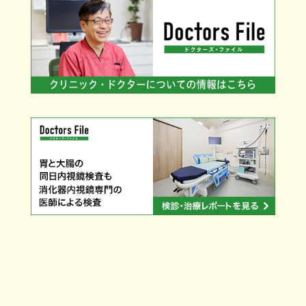
花粉症でお悩みの方、気がかりな方はぜひ
お早めにご相談ください。
まずは診察をさせていただき、症状に合っ
たお薬の処方などを行います。
アレルギーの検査も可能です。
なお、受診の際、発熱、喉の痛み、咳があ
る場合は、発熱外来で診察させて頂きます
ので
受診される前に予めご連絡くださいますよ
う、お願いいたします。
電子処方箋について
2025.02.18
当院では、令和7年3月1日より電子処方箋に
対応いたします。
ご希望の場合は、受診時にお伝えくださ
い。