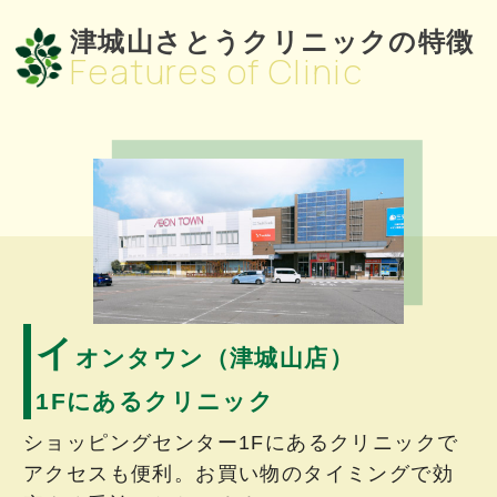
ワクチン接種のお願い
2024.09.30
津城山さとうクリニックの特徴
Features of Clinic
【発熱外来】を行っています
2024.04.08
イオンタウン入口からクリニック入口
までのご案内
2024.04.08
イ
オンタウン（津城山店）
1Fにあるクリニック
ショッピングセンター1Fにあるクリニックで
アクセスも便利。お買い物のタイミングで効