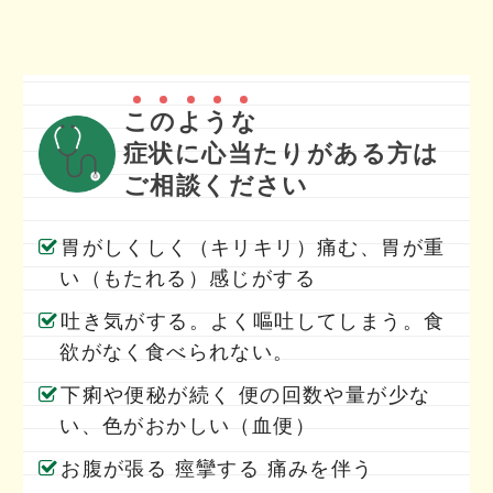
こ
の
よ
う
な
症状に心当たりがある方は
ご相談ください
胃がしくしく（キリキリ）痛む、胃が重
い（もたれる）感じがする
吐き気がする。よく嘔吐してしまう。食
欲がなく食べられない。
下痢や便秘が続く 便の回数や量が少な
い、色がおかしい（血便）
お腹が張る 痙攣する 痛みを伴う