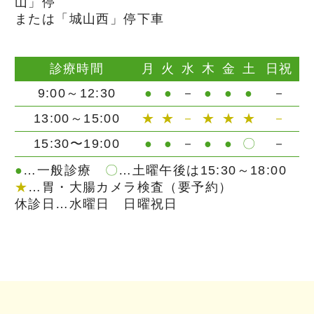
山」停
または「城山西」停下車
診療時間
月
火
水
木
金
土
日祝
9:00～12:30
●
●
－
●
●
●
－
13:00～15:00
★
★
－
★
★
★
－
15:30〜19:00
●
●
－
●
●
〇
－
●
…一般診療
〇
…土曜午後は15:30～18:00
★
…胃・大腸カメラ検査（要予約）
休診日…水曜日 日曜祝日